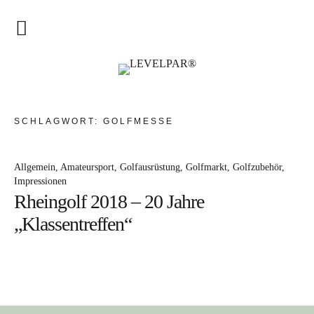
Trainer & Coach
LEVELPAR®
Magazin
SCHLAGWORT:
GOLFMESSE
Kontakt
Allgemein
Amateursport
Golfausrüstung
Golfmarkt
Golfzubehör
Impressionen
Rheingolf 2018 – 20 Jahre
„Klassentreffen“
Instagram