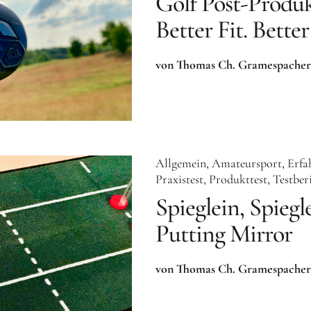
Golf Post-Produk
Better Fit. Bett
von Thomas Ch. Gramespacher
Allgemein
Amateursport
Erfa
Praxistest
Produkttest
Testber
Spieglein, Spie
Putting Mirror
von Thomas Ch. Gramespacher