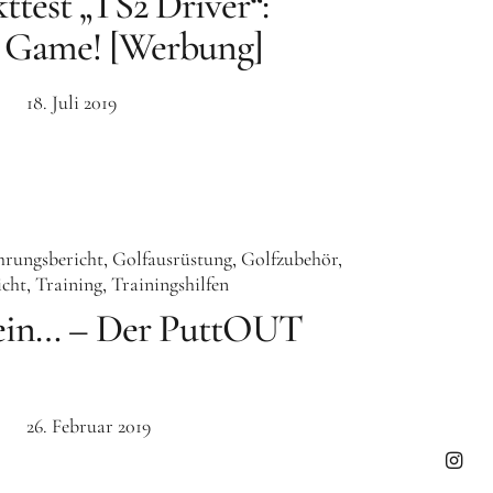
ttest „TS2 Driver“:
er Game! [Werbung]
18. Juli 2019
hrungsbericht
Golfausrüstung
Golfzubehör
icht
Training
Trainingshilfen
glein… – Der PuttOUT
26. Februar 2019